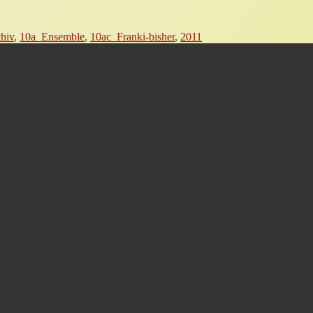
hiv
,
10a_Ensemble
,
10ac_Franki-bisher
,
2011