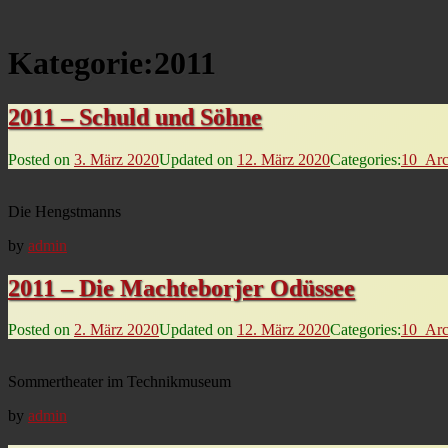
Kategorie:
2011
2011 – Schuld und Söhne
Posted on
3. März 2020
Updated on
12. März 2020
Categories:
10_Arc
Die Hengstmanns
by
admin
2011 – Die Machteborjer Odüssee
Posted on
2. März 2020
Updated on
12. März 2020
Categories:
10_Arc
Sommertheater im Technikmuseum
by
admin