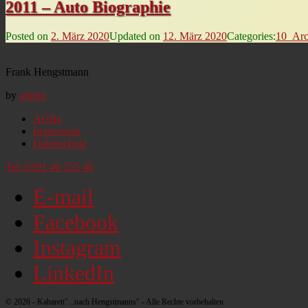
2011 – Auto Biographie
Posted on
2. März 2020
Updated on
12. März 2020
Categories:
10_Arc
Frank Hengstmann
by
admin
AGBs
Impressum
Datenschutz
Tel:
0391 40 255 40
E-mail
Facebook
Instagram
LinkedIn
© 2026 - Kabarett"...nach Hengstmanns" - Alle Rechte vorbehalten