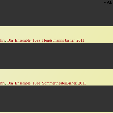
• Ab d
hiv
,
10a_Ensemble
,
10aa_Hengstmanns-bisher
,
2011
hiv
,
10a_Ensemble
,
10ae_SommertheaterBisher
,
2011