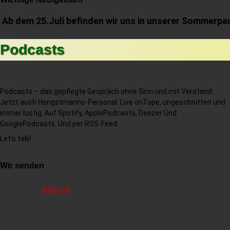
 Ab dem 25.Juli befinden wir uns in unserer Sommerpau
Podcasts
Podcasts – das gepflegte Gespräch ohne Sinn und mit Verstand.
Jetzt auch Hengstmanns-Personal. Live onTape, ungeschnitten und
immer lustig. Auf Spotify, ApplePodcasts, Deezer Und
GooglePodcasts. Und per RSS-Feed.
Let’s talk!
Wir senden
H2Sooo